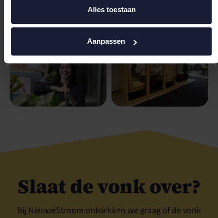
Alles toestaan
Aanpassen
Slaat de vonk over?
Bij NieuweStroom ontdekken we graag of de vonk