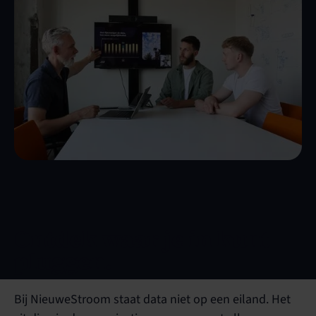
Ontdek waar je in kunt
pluggen.
Bij NieuweStroom staat data niet op een eiland. Het