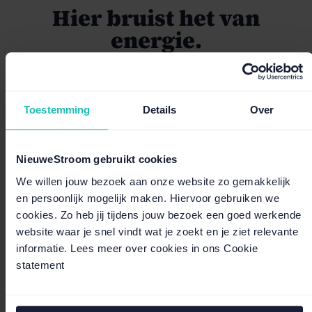
Hier bruist het van
energie.
NieuweStromers geloven in samen. In schouder aan
schouder werken, met ruimte voor jouw stem. Samen
Toestemming
Details
Over
durven we gebaande paden te verlaten en te bouwen
aan een dynamische organisatie.
NieuweStroom gebruikt cookies
We willen jouw bezoek aan onze website zo gemakkelijk
en persoonlijk mogelijk maken. Hiervoor gebruiken we
cookies. Zo heb jij tijdens jouw bezoek een goed werkende
website waar je snel vindt wat je zoekt en je ziet relevante
informatie. Lees meer over cookies in ons Cookie
statement